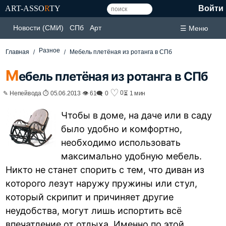
ART-ASSO
R
TY
Войти
Новости (СМИ)
СПб
Арт
☰ Меню
Разное
Главная
Мебель плетёная из ротанга в СПб
М
ебель плетёная из ротанга в СПб
♡
0
✎ Непейвода ⏱ 05.06.2013 👁 61
🗨 0
⏳ 1 мин
Чтобы в доме, на даче или в саду
было удобно и комфортно,
необходимо использовать
максимально удобную мебель.
Никто не станет спорить с тем, что диван из
которого лезут наружу пружины или стул,
который скрипит и причиняет другие
неудобства, могут лишь испортить всё
впечатление от отдыха. Именно по этой