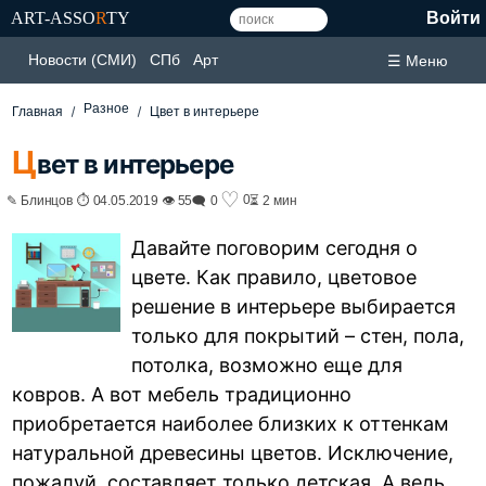
ART-ASSO
R
TY
Войти
Новости (СМИ)
СПб
Арт
☰ Меню
Разное
Главная
Цвет в интерьере
Ц
вет в интерьере
♡
0
✎ Блинцов ⏱ 04.05.2019 👁 55
🗨 0
⏳ 2 мин
Давайте поговорим сегодня о
цвете. Как правило, цветовое
решение в интерьере выбирается
только для покрытий – стен, пола,
потолка, возможно еще для
ковров. А вот мебель традиционно
приобретается наиболее близких к оттенкам
натуральной древесины цветов. Исключение,
пожалуй, составляет только детская. А ведь