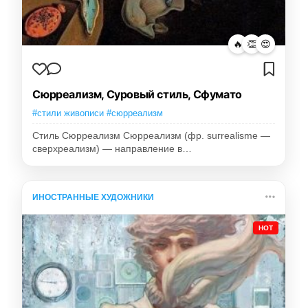
🔥
👏
😍
Сюрреализм, Суровый стиль, Сфумато
#стили живописи #сюрреализм
Стиль Сюрреализм Сюрреализм (фр. suгrealisme —
сверхреализм) — направление в…
ИНОСТРАННЫЕ ХУДОЖНИКИ
HOT