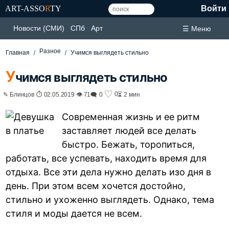
ART-ASSO
R
TY
Войти
Новости (СМИ)
СПб
Арт
☰ Меню
Разное
Главная
Учимся выглядеть стильно
У
чимся выглядеть стильно
♡
0
✎ Блинцов ⏱ 02.05.2019 👁 71
🗨 0
⏳ 2 мин
Современная жизнь и ее ритм
заставляет людей все делать
быстро. Бежать, торопиться,
работать, все успевать, находить время для
отдыха. Все эти дела нужно делать изо дня в
день. При этом всем хочется достойно,
стильно и ухоженно выглядеть. Однако, тема
стиля и моды дается не всем.