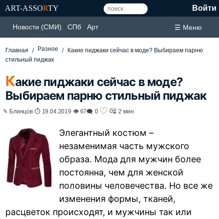
ART-ASSO
R
TY
Войти
Новости (СМИ)
СПб
Арт
☰ Меню
Разное
Главная
Какие пиджаки сейчас в моде? Выбираем парню
стильный пиджак
К
акие пиджаки сейчас в моде?
Выбираем парню стильный пиджак
♡
0
✎ Блинцов ⏱ 19.04.2019 👁 67
🗨 0
⏳ 2 мин
Элегантный костюм –
незаменимая часть мужского
образа. Мода для мужчин более
постоянна, чем для женской
половины человечества. Но все же
изменения формы, тканей,
расцветок происходят, и мужчины так или