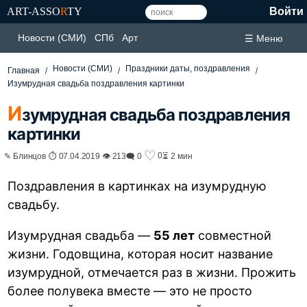
ART-ASSO
R
TY
Войти
Новости (СМИ)
СПб
Арт
☰ Меню
Новости (СМИ)
Праздники даты, поздравления
Главная
Изумрудная свадьба поздравления картинки
И
зумрудная свадьба поздравления
картинки
♡
0
✎ Блинцов ⏱ 07.04.2019 👁 213
🗨 0
⏳ 2 мин
Поздравления в картинках на изумрудную
свадьбу.
Изумрудная свадьба —
55 лет
совместной
жизни. Годовщина, которая носит название
изумрудной, отмечается раз в жизни. Прожить
более полувека вместе — это не просто