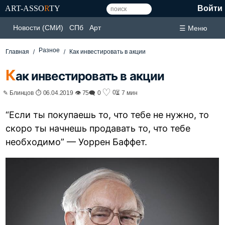
ART-ASSO
R
TY
Войти
Новости (СМИ)
СПб
Арт
☰ Меню
Разное
Главная
Как инвестировать в акции
К
ак инвестировать в акции
♡
0
✎ Блинцов ⏱ 06.04.2019 👁 75
🗨 0
⏳ 7 мин
“Если ты покупаешь то, что тебе не нужно, то
скоро ты начнешь продавать то, что тебе
необходимо” — Уоррен Баффет.