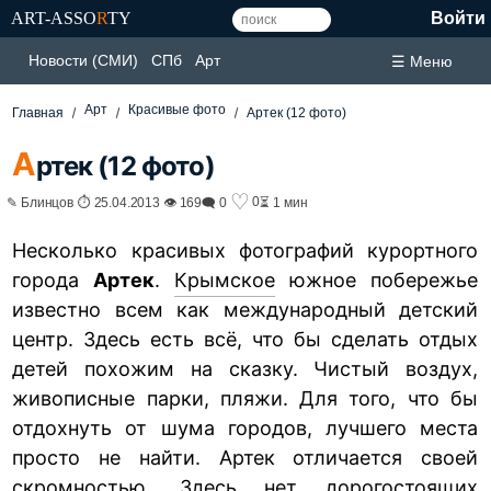
ART-ASSO
R
TY
Войти
Новости (СМИ)
СПб
Арт
☰ Меню
Арт
Красивые фото
Главная
Артек (12 фото)
А
ртек (12 фото)
♡
0
✎ Блинцов ⏱ 25.04.2013 👁 169
🗨 0
⏳ 1 мин
Несколько красивых фотографий курортного
города
Артек
.
Крымское
южное побережье
известно всем как международный детский
центр. Здесь есть всё, что бы сделать отдых
детей похожим на сказку. Чистый воздух,
живописные парки, пляжи. Для того, что бы
отдохнуть от шума городов, лучшего места
просто не найти. Артек отличается своей
скромностью. Здесь нет дорогостоящих