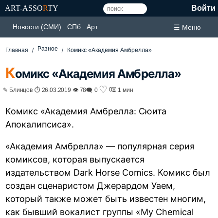
ART-ASSO
R
TY
Войти
Новости (СМИ)
СПб
Арт
☰ Меню
Разное
Главная
Комикс «Академия Амбрелла»
К
омикс «Академия Амбрелла»
♡
0
✎ Блинцов ⏱ 26.03.2019 👁 78
🗨 0
⏳ 1 мин
Комикс «Академия Амбрелла: Сюита
Апокалипсиса».
«Академия Амбрелла» — популярная серия
комиксов, которая выпускается
издательством Dark Horse Comics. Комикс был
создан сценаристом Джерардом Уаем,
который также может быть известен многим,
как бывший вокалист группы «My Chemical