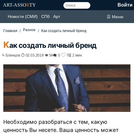
ART-ASSO
R
TY
Войти
Новости (СМИ)
СПб
Арт
☰ Меню
Разное
Главная
Как создать личный бренд
К
ак создать личный бренд
♡
0
✎ Блинцов ⏱ 02.03.2019 👁 54
🗨 0
⏳ 2 мин
Необходимо разобраться с тем, какую
ценность Вы несете. Ваша ценность может