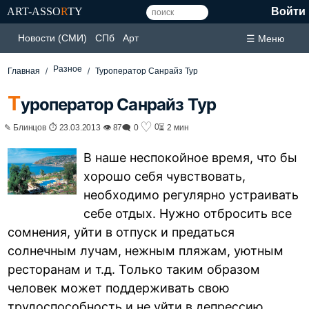
ART-ASSO
R
TY
Войти
Новости (СМИ)
СПб
Арт
☰ Меню
Разное
Главная
Туроператор Санрайз Тур
Т
уроператор Санрайз Тур
♡
0
✎ Блинцов ⏱ 23.03.2013 👁 87
🗨 0
⏳ 2 мин
В наше неспокойное время, что бы
хорошо себя чувствовать,
необходимо регулярно устраивать
себе отдых. Нужно отбросить все
сомнения, уйти в отпуск и предаться
солнечным лучам, нежным пляжам, уютным
ресторанам и т.д. Только таким образом
человек может поддерживать свою
трудоспособность и не уйти в депрессию.