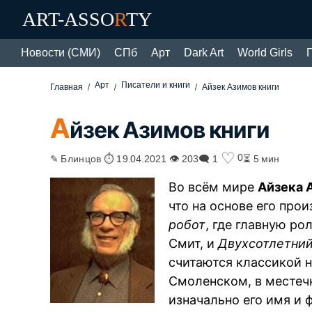
ART-ASSO
R
TY
Новости (СМИ)
СПб
Арт
Dark Art
World Girls
Арт
Писатели и книги
Главная
Айзек Азимов книги
А
йзек Азимов книги
♡
0
✎ Блинцов ⏱ 19.04.2021 👁 203
🗨 1
⏳ 5 мин
Во всём мире
Айзека 
что на основе его про
робот
, где главную р
Смит, и
Двухсотлетний
считаются классикой н
Смоленском, в местечк
изначально его имя и 