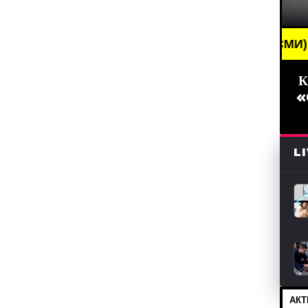
BREAKING NEWS /// НОВОСТИ (СМИ) /// СВЕЖИЕ 
К
«
L
АКТ