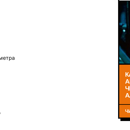
иметра
К
А
Ч
А
Ч
р