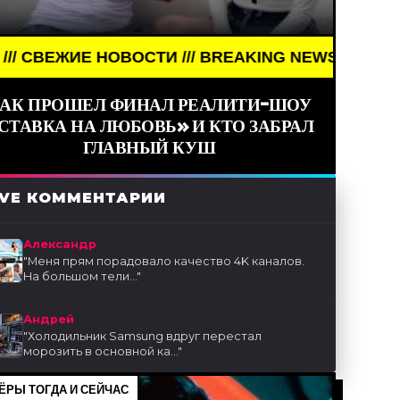
НОВОСТИ /// BREAKING NEWS /// НОВОСТИ (СМИ) 
АК ПРОШЕЛ ФИНАЛ РЕАЛИТИ-ШОУ
СТАВКА НА ЛЮБОВЬ» И КТО ЗАБРАЛ
ГЛАВНЫЙ КУШ
IVE КОММЕНТАРИИ
Александр
"
Меня прям порадовало качество 4K каналов.
На большом тели...
"
Андрей
"
Холодильник Samsung вдруг перестал
морозить в основной ка...
"
ЁРЫ ТОГДА И СЕЙЧАС