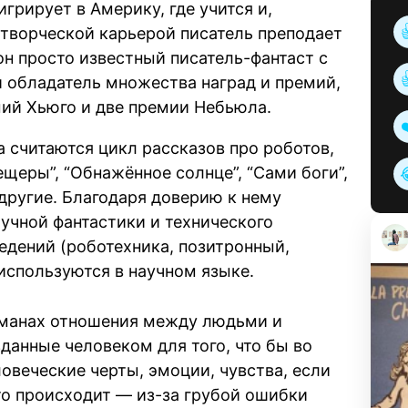
грирует в Америку, где учится и,
 творческой карьерой писатель преподает
он просто известный писатель-фантаст с
и обладатель множества наград и премий,
мий Хьюго и две премии Небьюла.
считаются цикл рассказов про роботов,
ещеры”, “Обнажённое солнце”, “Сами боги”,
другие. Благодаря доверию к нему
аучной фантастики и технического
ведений (роботехника, позитронный,
используются в научном языке.
романах отношения между людьми и
данные человеком для того, что бы во
овеческие черты, эмоции, чувства, если
это происходит — из-за грубой ошибки