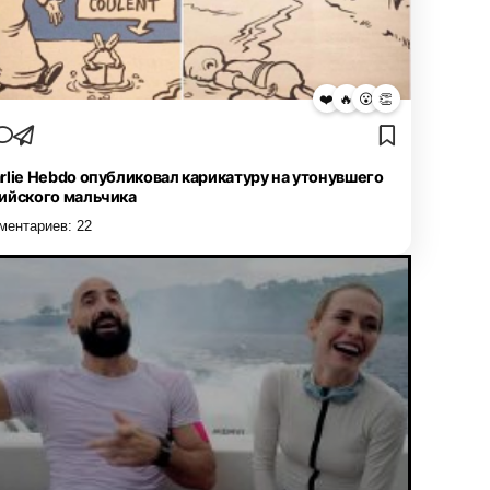
❤️
🔥
😮
👏
rlie Hebdo опубликовал карикатуру на утонувшего
ийского мальчика
ментариев:
22