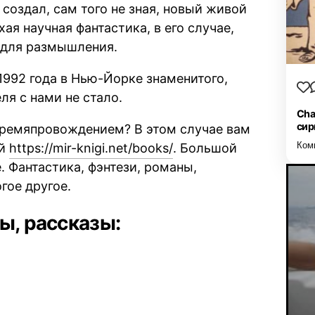
 создал, сам того не зная, новый живой
ая научная фантастика, в его случае,
 для размышления.
1992 года в Нью-Йорке знаменитого,
ля с нами не стало.
Cha
сир
времяпровождением? В этом случае вам
Ком
ой
https://mir-knigi.net/books/
. Большой
. Фантастика, фэнтези, романы,
гое другое.
ы, рассказы: