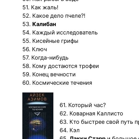
51. Как жаль!
52. Какое дело пчеле?!
53.
Калибан
54. Каждый исследователь
55. Кисейные грифы
56. Ключ
57. Когда-нибудь
58. Кому достаются трофеи
59. Конец вечности
60. Космические течения
61. Который час?
62. Коварная Каллисто
63. Кто быстрее свой путь 
64. Кэл
65.
Лакки Старр
и большое 