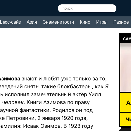
Плюс-сайз
Азия
Знаменитости
Кино
Игры
Разное
САМ
Азимова
знают и любят уже только за то,
изведений сняты такие блокбастеры, как
Я
оль исполнил замечательный актёр Уилл
А
 человек
. Книги Азимова по праву
аучной фантастики. Родился он под
е Петровичи, 2 января 1920 года,
Ч
фамилия: Исаак Озимов. В 1923 году