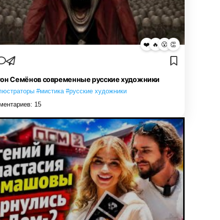
❤️
🔥
😮
👏
он Семёнов современные русские художники
люстраторы #мистика #русские художники
ментариев:
15