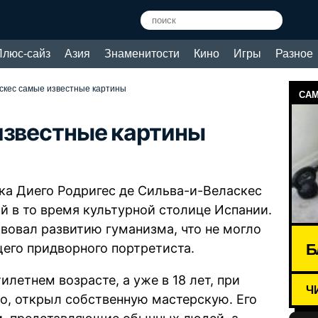
Плюс-сайз
Азия
Знаменитости
Кино
Игры
Разное
скес самые известные картины
САМ
известные картины
ка Диего Родригес де Сильва-и-Веласкес
ой в то время культурной столице Испании.
вовал развитию гуманизма, что не могло
Б
щего придворного портретиста.
илетнем возрасте, а уже в 18 лет, при
Ч
о, открыл собственную мастерскую. Его