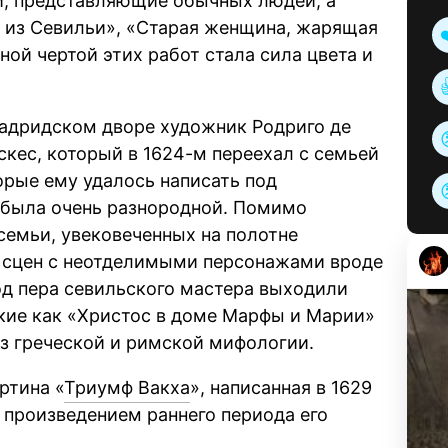
и, представляющие обычных людей, а
 из Севильи», «Старая женщина, жарящая
ной чертой этих работ стала сила цвета и
мадридском дворе художник Родриго де
скес, который в 1624-м переехал с семьей
орые ему удалось написать под
, была очень разнородной. Помимо
семьи, увековеченных на полотне
 сцен с неотделимыми персонажами вроде
од пера севильского мастера выходили
кие как «Христос в доме Марфы и Марии»
из греческой и римской мифологии.
ртина «
Триумф Вакха
», написанная в 1629
м произведением раннего периода его