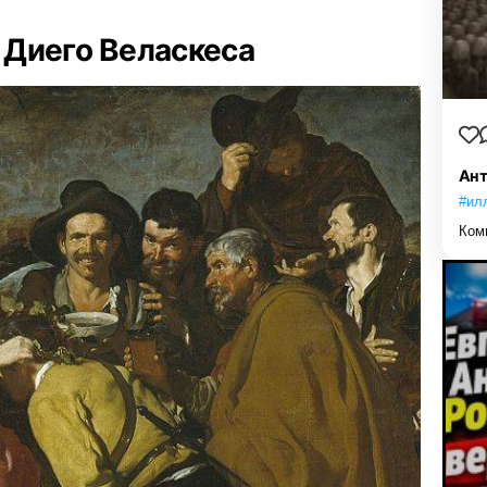
Диего Веласкеса
Ант
#ил
Ком