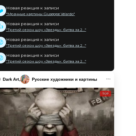
Новая реакция к записи
❤️
"Мрачные картины Giuseppe Velardo"
Новая реакция к записи
👍
"Третий сезон шоу «Звезды»: битва за 2..."
Новая реакция к записи
😡
"Третий сезон шоу «Звезды»: битва за 2..."
Новая реакция к записи
😡
"Третий сезон шоу «Звезды»: битва за 2..."
Dark Art
Русские художники и картины
TOP