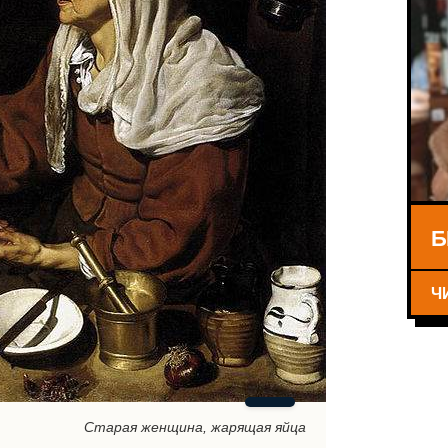
Б
Ч
Старая женщина, жарящая яйца