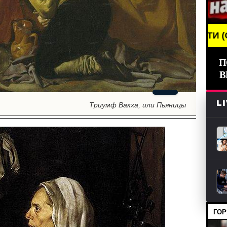
G NEWS /// НОВОСТИ (СМИ) /// СВЕЖИЕ НОВОСТИ 
П
В
L
Триумф Вакха, или Пьяницы
ГОР