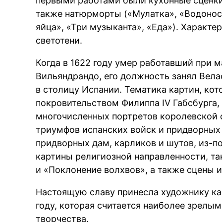
первыми работами были кухонные сценк
также натюрморты («Мулатка», «Водонос
яйца», «Три музыканта», «Еда»). Характер
светотени.
Когда в 1622 году умер работавший при 
Вильяндрандо, его должность занял Вела
в столицу Испании. Тематика картин, кот
покровительством Филиппа IV Габсбурга
многочисленных портретов королевской 
триумфов испанских войск и придворных
придворных дам, карликов и шутов, из-п
картины религиозной направленности, та
и «Поклонение волхвов», а также сцены 
Настоящую славу принесла художнику ка
году, которая считается наиболее зрелы
творчества.