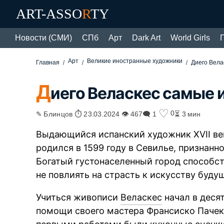
ART-ASSO
R
TY
Новости (СМИ)
СПб
Арт
Dark Art
World Girls
Арт
Великие иностранные художники
Главная
Диего Вела
Д
иего Веласкес самые 
♡
0
✎ Блинцов ⏱ 23.03.2024 👁 467
🗨 1
⏳ 3 мин
Выдающийся испанский художник XVII ве
родился в 1599 году в Севилье, признанн
Богатый густонаселенный город способст
не повлиять на страсть к искусству буду
Учиться живописи
Веласкес
начал в десят
помощи своего мастера Франсиско Пачек