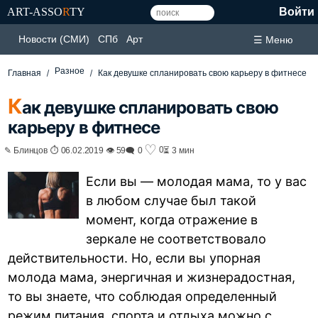
ART-ASSO
R
TY
Войти
Новости (СМИ)
СПб
Арт
☰ Меню
Разное
Главная
Как девушке спланировать свою карьеру в фитнесе
К
ак девушке спланировать свою
карьеру в фитнесе
♡
0
✎ Блинцов ⏱ 06.02.2019 👁 59
🗨 0
⏳ 3 мин
Если вы — молодая мама, то у вас
в любом случае был такой
момент, когда отражение в
зеркале не соответствовало
действительности. Но, если вы упорная
молода мама, энергичная и жизнерадостная,
то вы знаете, что соблюдая определенный
режим питания, спорта и отдыха можно с