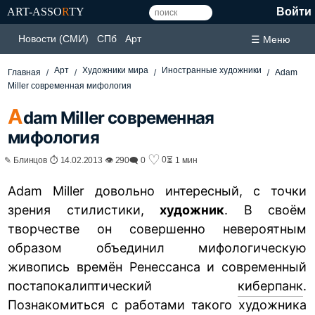
ART-ASSO
R
TY
Войти
Новости (СМИ)
СПб
Арт
☰ Меню
Арт
Художники мира
Иностранные художники
Главная
Adam
Miller современная мифология
A
dam Miller современная
мифология
♡
0
✎ Блинцов ⏱ 14.02.2013 👁 290
🗨 0
⏳ 1 мин
Adam Miller довольно интересный, с точки
зрения стилистики,
художник
. В своём
творчестве он совершенно невероятным
образом объединил мифологическую
живопись времён Ренессанса и современный
постапокалиптический
киберпанк
.
Познакомиться с работами такого художника