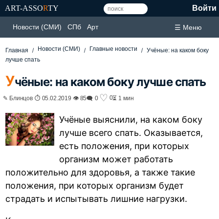
ART-ASSO
R
TY
Войти
Новости (СМИ)
СПб
Арт
☰ Меню
Новости (СМИ)
Главные новости
Главная
Учёные: на каком боку
лучше спать
У
чёные: на каком боку лучше спать
♡
0
✎ Блинцов ⏱ 05.02.2019 👁 85
🗨 0
⏳ 1 мин
Учёные выяснили, на каком боку
лучше всего спать. Оказывается,
есть положения, при которых
организм может работать
положительно для здоровья, а также такие
положения, при которых организм будет
страдать и испытывать лишние нагрузки.