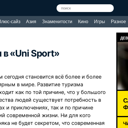
Плюс-сайз
Азия
Знаменитости
Кино
Игры
Разное
ДЕВ
в «Uni Sport»
м сегодня становится всё более и более
ярным в мире. Развитие туризма
ходит как по той причине, что у большого
С
ества людей существует потребность в
Ф
ах и приключениях, так и по причине
ий современной жизни. Ни для кого
няка не будет секретом, что современная
Ч