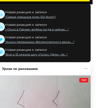
Новая реакция к записи
👍
"Самые смешные коты (20 фото)"
Новая реакция к записи
👍
"«Окно в Париж» актёры тогда и сейчас ..."
Новая реакция к записи
❤️
"Анонс преемника «Великолепного века»:..."
Новая реакция к записи
😂
"Все о 13 сезоне шоу «Голос. Дети»: пр..."
Уроки по рисованию
TOP