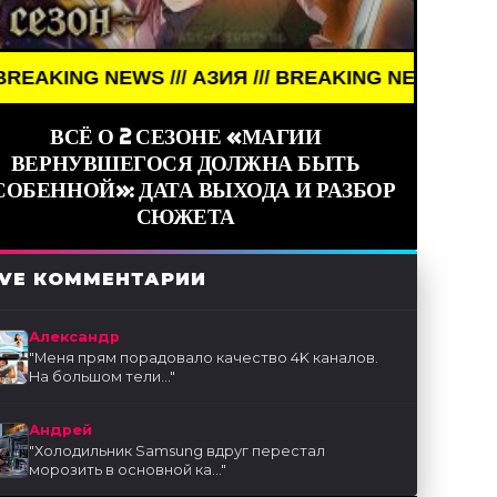
 NEWS /// АЗИЯ /// BREAKING NEWS /// АЗИЯ ///
ВСЁ О 2 СЕЗОНЕ «МАГИИ
ВЕРНУВШЕГОСЯ ДОЛЖНА БЫТЬ
СОБЕННОЙ»: ДАТА ВЫХОДА И РАЗБОР
СЮЖЕТА
IVE КОММЕНТАРИИ
Александр
"
Меня прям порадовало качество 4K каналов.
На большом тели...
"
Андрей
"
Холодильник Samsung вдруг перестал
морозить в основной ка...
"