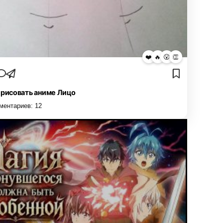
❤️
🔥
😮
👏
 рисовать аниме Лицо
ментариев:
12