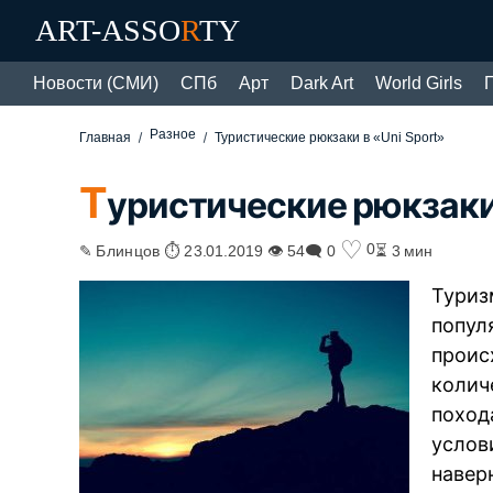
ART-ASSO
R
TY
Новости (СМИ)
СПб
Арт
Dark Art
World Girls
Разное
Главная
Туристические рюкзаки в «Uni Sport»
Т
уристические рюкзаки 
♡
0
✎ Блинцов ⏱ 23.01.2019 👁 54
🗨 0
⏳ 3 мин
Туриз
попул
проис
колич
поход
услов
навер