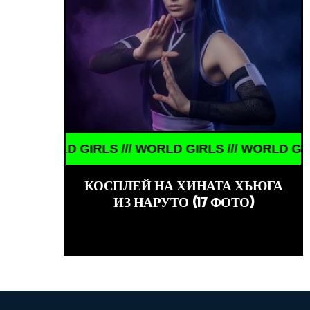
ВУШКИ ЗНАМЕНИТОСТИ /// WORLD GIRLS /// ДЕВУШ
LD GIRLS /// WORLD GIRLS /// WORLD GIRLS /// WO
КОСПЛЕЙ НА ХИНАТА ХЬЮГА
ИЗ НАРУТО (17 ФОТО)