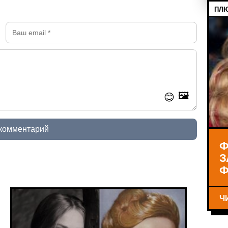
ПЛЮ
🖼️
😊
 комментарий
Ф
З
Ф
Ч