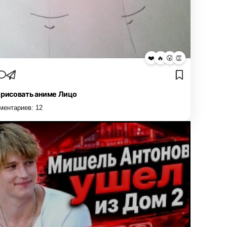
❤️
🔥
😮
👏
 рисовать аниме Лицо
ментариев:
12