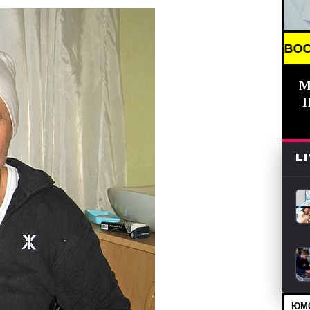
BREAKING NEWS /// НОВОСТИ (СМИ) /// СВЕЖИЕ
М
L
ЮМО