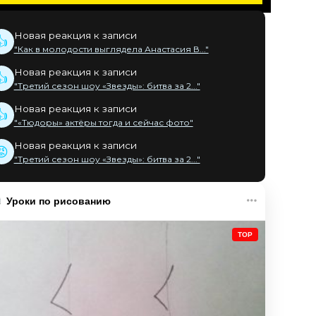
Новая реакция к записи
👍
"Как в молодости выглядела Анастасия В..."
Новая реакция к записи
👍
"Третий сезон шоу «Звезды»: битва за 2..."
Новая реакция к записи
👍
"«Тюдоры» актёры тогда и сейчас фото"
Новая реакция к записи
😡
"Третий сезон шоу «Звезды»: битва за 2..."
Уроки по рисованию
TOP