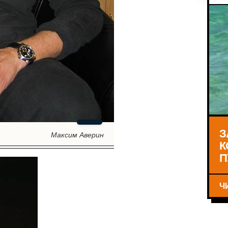
З
Максим Аверин
К
П
Ч