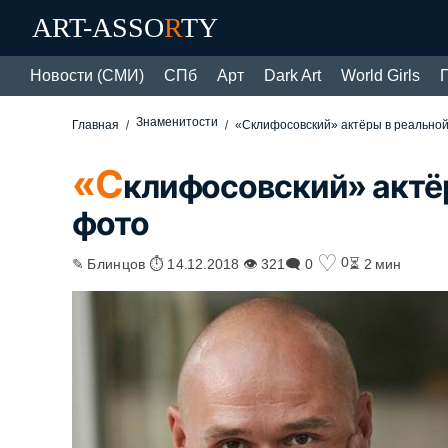
ART-ASSO
R
TY
Новости (СМИ)
СПб
Арт
Dark Art
World Girls
Знаменитости
Главная
«Склифосовский» актёры в реально
«С
клифосовский» актё
фото
♡
0
✎ Блинцов ⏱ 14.12.2018 👁 321
🗨 0
⏳ 2 мин