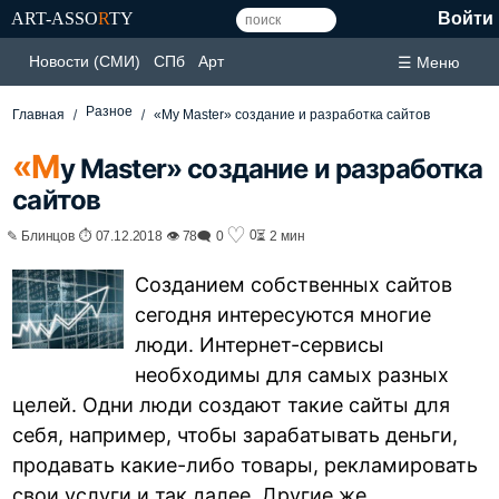
ART-ASSO
R
TY
Войти
Новости (СМИ)
СПб
Арт
☰ Меню
Разное
Главная
«My Master» создание и разработка сайтов
«M
y Master» создание и разработка
сайтов
♡
0
✎ Блинцов ⏱ 07.12.2018 👁 78
🗨 0
⏳ 2 мин
Созданием собственных сайтов
сегодня интересуются многие
люди. Интернет-сервисы
необходимы для самых разных
целей. Одни люди создают такие сайты для
себя, например, чтобы зарабатывать деньги,
продавать какие-либо товары, рекламировать
свои услуги и так далее. Другие же