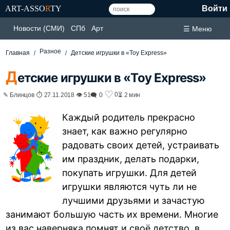
ART-ASSO
R
TY
Войти
Новости (СМИ)
СПб
Арт
☰ Меню
Разное
Главная
Детские игрушки в «Toy Express»
Д
етские игрушки в «Toy Express»
♡
0
✎ Блинцов ⏱ 27.11.2018 👁 51
🗨 0
⏳ 2 мин
Каждый родитель прекрасно
знает, как важно регулярно
радовать своих детей, устраивать
им праздник, делать подарки,
покупать игрушки. Для детей
игрушки являются чуть ли не
лучшими друзьями и зачастую
занимают большую часть их времени. Многие
из вас наверняка помнят и своё детство, в