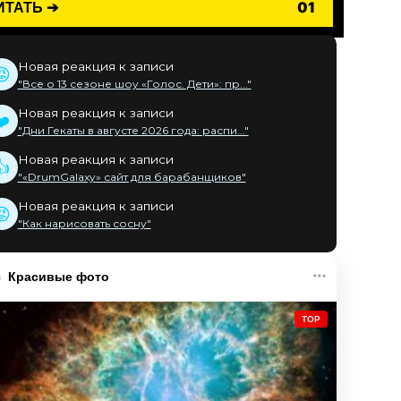
ИТАТЬ ➔
01
Новая реакция к записи
😡
"Все о 13 сезоне шоу «Голос. Дети»: пр..."
Новая реакция к записи
❤️
"Дни Гекаты в августе 2026 года: распи..."
Новая реакция к записи
👍
"«DrumGalaxy» сайт для барабанщиков"
Новая реакция к записи
😡
"Как нарисовать сосну"
Красивые фото
TOP