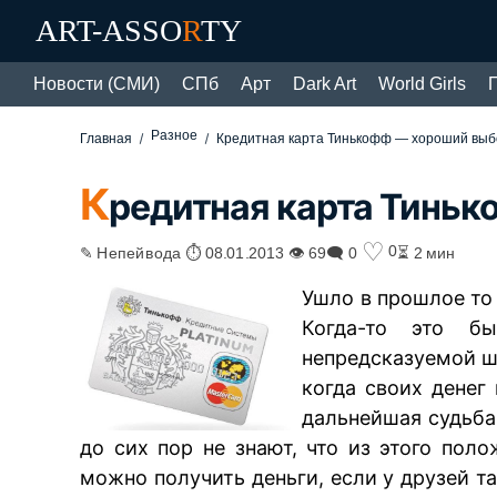
ART-ASSO
R
TY
Новости (СМИ)
СПб
Арт
Dark Art
World Girls
Разное
Главная
Кредитная карта Тинькофф — хороший выб
К
редитная карта Тинь
♡
0
✎ Непейвода ⏱ 08.01.2013 👁 69
🗨 0
⏳ 2 мин
Ушло в прошлое то 
Когда-то это бы
непредсказуемой ш
когда своих денег 
дальнейшая судьба
до сих пор не знают, что из этого пол
можно получить деньги, если у друзей та