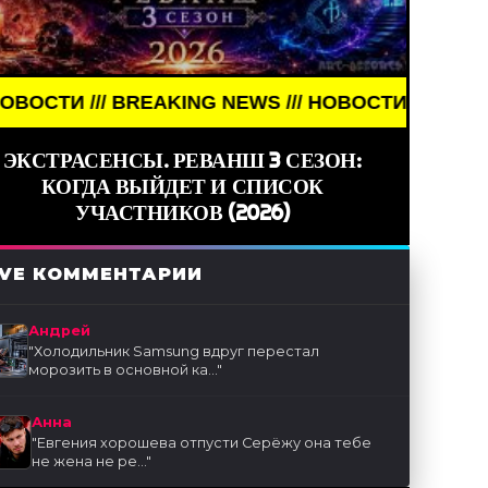
/ BREAKING NEWS /// НОВОСТИ (СМИ) /// СВЕЖИЕ 
ЭКСТРАСЕНСЫ. РЕВАНШ 3 СЕЗОН:
КОГДА ВЫЙДЕТ И СПИСОК
УЧАСТНИКОВ (2026)
IVE КОММЕНТАРИИ
Андрей
"
Холодильник Samsung вдруг перестал
морозить в основной ка...
"
Анна
"
Евгения хорошева отпусти Серёжу она тебе
не жена не ре...
"