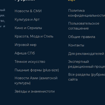
ный
Политика
Новости & СМИ
ии.
конфиденциальност
Культура и Арт
во,
Пользовательское
ы и
Кино и Сериалы
соглашение
Красота, Мода и Стиль
Общие правила
Игровой мир
Контакты
Афиша СПб
Для рекламодателей
Тёмное искусство
Экспертный
редакционный проце
Пышные формы (plus-size)
Все разделы (рубрик
Новости Азии (азиатской
сайта
культуры)
Звёзды и знаменистоти