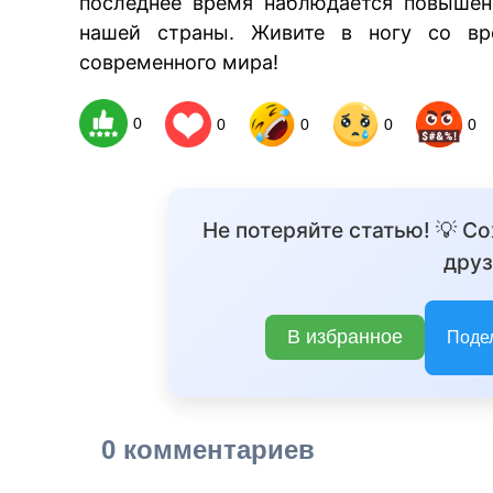
последнее время наблюдается повышен
нашей страны. Живите в ногу со вр
современного мира!
0
0
0
0
0
Не потеряйте статью! 💡 С
друз
В избранное
Поде
0 комментариев