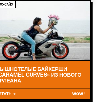
С-САЙЗ
ЫШНОТЕЛЫЕ БАЙКЕРШИ
CARAMEL CURVES» ИЗ НОВОГО
РЛЕАНА
ИТАТЬ ➔
WOW!