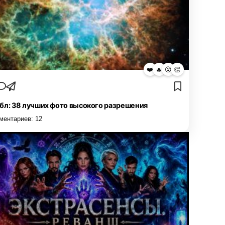
❤️
🔥
😮
👏
бл: 38 лучших фото высокого разрешения
ментариев:
12