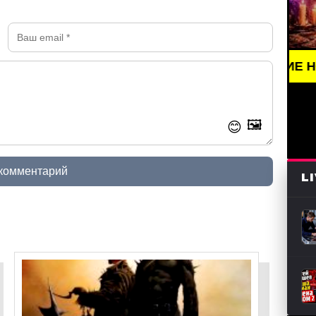
NEWS /// НОВОСТИ (СМИ) /// СВЕЖИЕ НОВОСТИ //
🖼️
😊
 комментарий
L