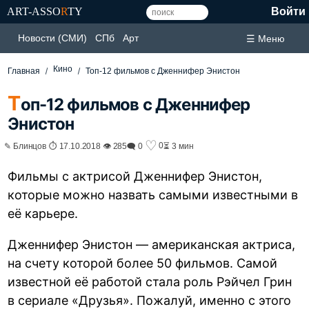
ART-ASSO
R
TY
Войти
Новости (СМИ)
СПб
Арт
☰ Меню
Кино
Главная
Топ-12 фильмов с Дженнифер Энистон
Т
оп-12 фильмов с Дженнифер
Энистон
♡
0
✎ Блинцов ⏱ 17.10.2018 👁 285
🗨 0
⏳ 3 мин
Фильмы с актрисой Дженнифер Энистон,
которые можно назвать самыми известными в
её карьере.
Дженнифер Энистон — американская актриса,
на счету которой более 50 фильмов. Самой
известной её работой стала роль Рэйчел Грин
в сериале «Друзья». Пожалуй, именно с этого