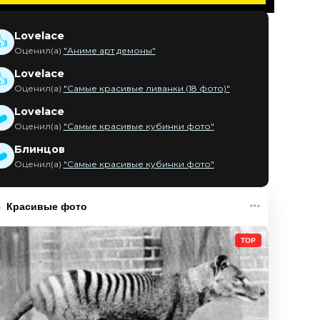
Lovelace
👍
Оценил(а)
"Аниме арт демоны"
Lovelace
👍
Оценил(а)
"Самые красивые ливанки (18 фото)"
Lovelace
❤️
Оценил(а)
"Самые красивые кубинки фото"
Блинцов
❤️
Оценил(а)
"Самые красивые кубинки фото"
Красивые фото
TOP