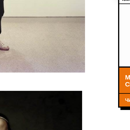
М
С
Ч