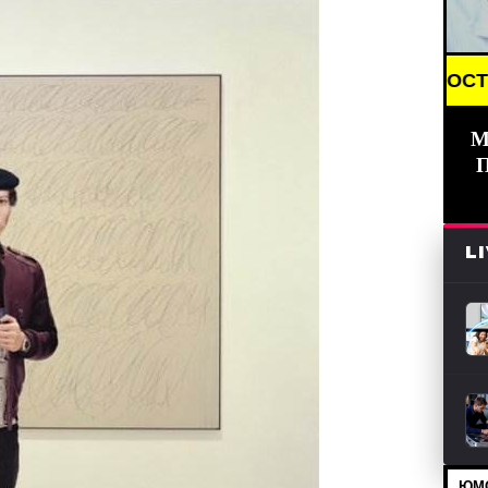
BREAKING NEWS /// НОВОСТИ (СМИ) /// СВЕЖ
М
L
ЮМО