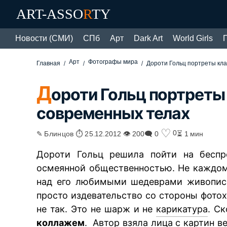
ART-ASSO
R
TY
Новости (СМИ)
СПб
Арт
Dark Art
World Girls
Арт
Фотографы мира
Главная
Дороти Гольц портреты кла
Д
ороти Гольц портреты
современных телах
♡
0
✎ Блинцов ⏱ 25.12.2012 👁 200
🗨 0
⏳ 1 мин
Дороти Гольц решила пойти на беспр
осмеянной общественностью. Не каждом
над его любимыми шедеврами живописи
просто издевательство со стороны фотох
не так. Это не шарж и не
карикатура
. С
коллажем
. Автор взяла лица с картин в