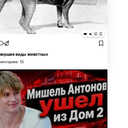
❤️
🔥
😮
👏
мершие виды животных
ментариев:
55