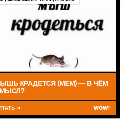
ЫШЬ КРАДЕТСЯ (МЕМ) — В ЧЁМ
МЫСЛ?
ИТАТЬ ➔
WOW!