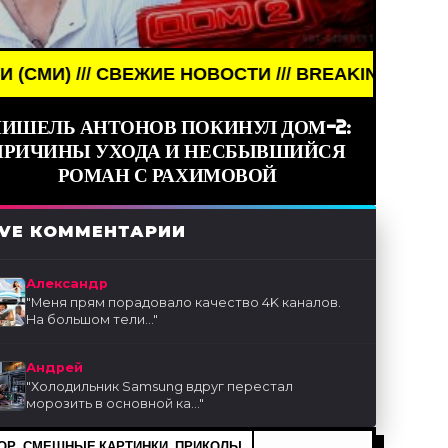
ИЕ НОВОСТИ /// BREAKING NEWS /// НОВОСТИ (СМИ
ИШЕЛЬ АНТОНОВ ПОКИНУЛ ДОМ-2:
ПРИЧИНЫ УХОДА И НЕСБЫВШИЙСЯ
РОМАН С РАХИМОВОЙ
IVE КОММЕНТАРИИ
Александр
"
Меня прям порадовало качество 4K каналов.
На большом тели...
"
Андрей
"
Холодильник Samsung вдруг перестал
морозить в основной ка...
"
Р, СМЕШНЫЕ КАРТИНКИ, ПРИКОЛЫ