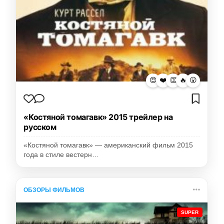
😍
❤️
👏
🔥
😮
«Костяной томагавк» 2015 трейлер на
русском
«Костяной томагавк» — американский фильм 2015
года в стиле вестерн…
ОБЗОРЫ ФИЛЬМОВ
SUPER