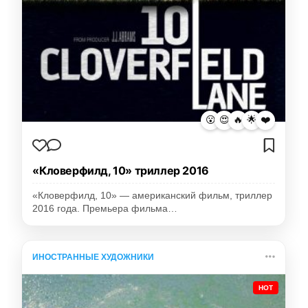
😮
😍
🔥
🌟
❤️
«Кловерфилд, 10» триллер 2016
«Кловерфилд, 10» — американский фильм, триллер
2016 года. Премьера фильма…
ИНОСТРАННЫЕ ХУДОЖНИКИ
HOT