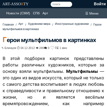
ART-ASSO
R
TY
Войти
Новости (СМИ)
СПб
Арт
☰ Меню
Арт
Художники мира
Иностранные художники
Главная
Герои
мультфильмов в картинках
Г
ерои мультфильмов в картинках
♡
0
✎ Блинцов ⏱ 04.12.2012 👁 246
🗨 0
⏳ 1 мин
В этой подборке картинок представлены
работы различных художников, которые за
основу взяли мультфильмы.
Мультфильмы
—
это один из видов искусств, который не только
с самого детства воспитывает в людях любовь
к справедливости и правильному отношению к
жизни, но и является весёлым
времяпровождением, как например