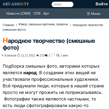
ART-ASSO
R
TY
Войти
Новости (СМИ)
СПб
Арт
☰ Меню
Юмор, смешные картинки, приколы
Главная
Народное творчество
(смешные фото)
Н
ародное творчество (смешные
фото)
♡
0
✎ Блинцов ⏱ 11.12.2012 👁 272
🗨 1
⏳ 1 мин
Подборка смешных фото, авторами которых
является
народ
. В создании этих вещей не
участвовали профессиональные художники.
Всё придумали люди, которые в нашей стране
просто не могут прожить не поприкалываясь.
Фотографии также являются частными, то
есть люди сфотографировали какую-то