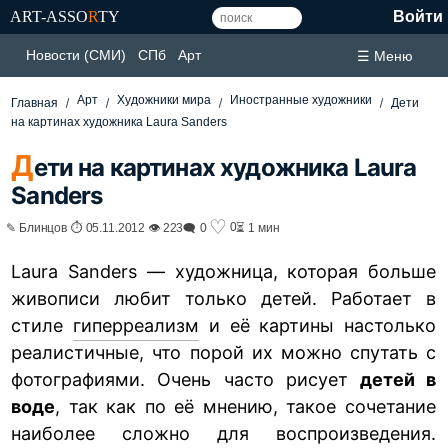
ART-ASSO
R
TY
Войти
Новости (СМИ)
СПб
Арт
☰ Меню
Арт
Художники мира
Иностранные художники
Главная
Дети
на картинах художника Laura Sanders
Д
ети на картинах художника Laura
Sanders
♡
0
✎ Блинцов ⏱ 05.11.2012 👁 223
🗨 0
⏳ 1 мин
Laura Sanders — художница, которая больше
живописи любит только детей. Работает в
стиле
гиперреализм
и её картины настолько
реалистичные, что порой их можно спутать с
фотографиями. Очень часто рисует
детей в
воде
, так как по её мнению, такое сочетание
наиболее сложно для воспроизведения.