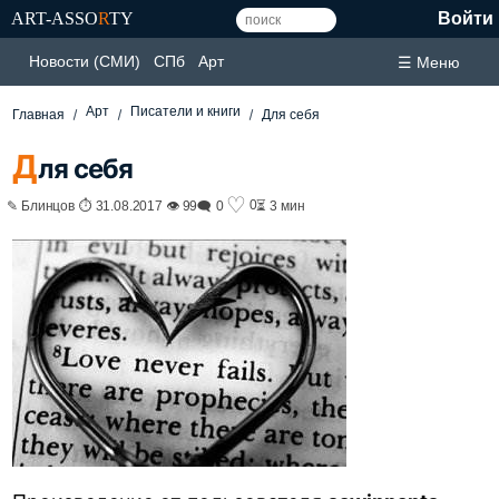
ART-ASSO
R
TY
Войти
Новости (СМИ)
СПб
Арт
☰ Меню
Арт
Писатели и книги
Главная
Для себя
Д
ля себя
♡
0
✎ Блинцов ⏱ 31.08.2017 👁 99
🗨 0
⏳ 3 мин