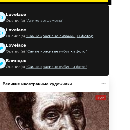
Lovelace
👍
Оценил(а)
"Аниме арт демоны"
Lovelace
👍
Оценил(а)
"Самые красивые ливанки (18 фото)"
Lovelace
❤️
Оценил(а)
"Самые красивые кубинки фото"
Блинцов
❤️
Оценил(а)
"Самые красивые кубинки фото"
Великие иностранные художники
TOP