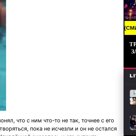
EAKING NEWS /// НОВОСТИ (СМИ) /// СВЕЖИЕ НОВО
Т
З
L
нял, что с ним что-то не так, точнее с его
воряться, пока не исчезли и он не остался