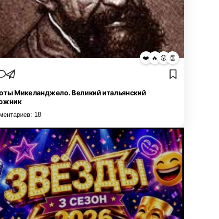
❤️
🔥
😮
👏
оты Микеланджело. Великий итальянский
ожник
ментариев:
18