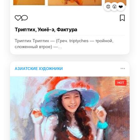
😍
😮
❤️
Триптих, Укиё-э, Фактура
Триптих Триптих — (Греч. triptyches — тройной,
сложенный втрое) —…
АЗИАТСКИЕ ХУДОЖНИКИ
HOT