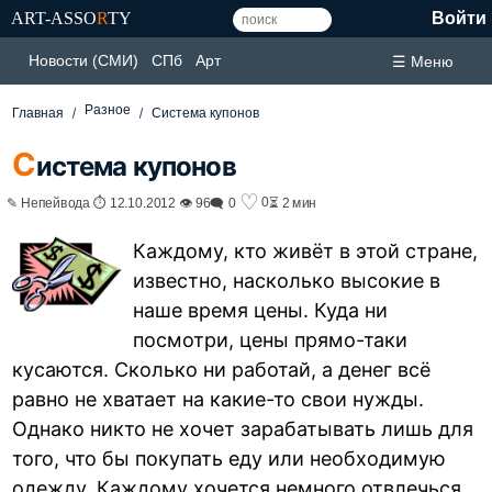
ART-ASSO
R
TY
Войти
Новости (СМИ)
СПб
Арт
☰ Меню
Разное
Главная
Система купонов
С
истема купонов
♡
0
✎ Непейвода ⏱ 12.10.2012 👁 96
🗨 0
⏳ 2 мин
Каждому, кто живёт в этой стране,
известно, насколько высокие в
наше время цены. Куда ни
посмотри, цены прямо-таки
кусаются. Сколько ни работай, а денег всё
равно не хватает на какие-то свои нужды.
Однако никто не хочет зарабатывать лишь для
того, что бы покупать еду или необходимую
одежду. Каждому хочется немного отвлечься,