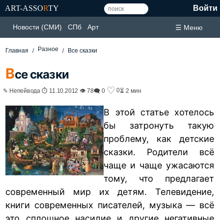
ART-ASSO
R
TY
Войти
Новости (СМИ)
СПб
Арт
☰ Меню
Разное
Главная
Все сказки
В
се сказки
♡
0
✎ Непейвода ⏱ 11.10.2012 👁 78
🗨 0
⏳ 2 мин
В этой статье хотелось
бы затронуть такую
проблему, как детские
сказки. Родители всё
чаще и чаще ужасаются
тому, что предлагает
современный мир их детям. Телевидение,
книги современных писателей, музыка — всё
это сплошное насилие и другие негативные