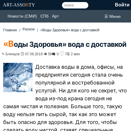
ART-ASSO
R
TY
Войти
Новости (СМИ)
СПб
Арт
☰ Меню
Разное
Главная
«Воды Здоровья» вода с доставкой
«В
оды Здоровья» вода с доставкой
♡
0
✎ Блинцов ⏱ 07.08.2018 👁 58
🗨 0
⏳ 2 мин
Доставка воды в дома, офисы, на
предприятия сегодня стала очень
популярной и востребованной
услугой. Ни для кого не секрет, что
вода из-под крана сегодня не
самая чистая и полезная. Больше того, такую
воду нельзя пить сырой, так как это может
быть опасно для здоровья. Для того, чтобы
сделать воду чистой, ставят специальные