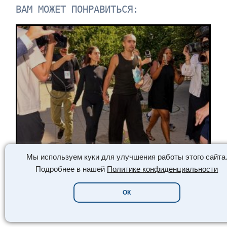
ВАМ МОЖЕТ ПОНРАВИТЬСЯ:
Мы используем куки для улучшения работы этого сайта
МЕНИТОСТИ /// ЗНАМЕНИТОСТИ ///
Подробнее в нашей
Политике конфиденциальности
АНГЕЛА НИКОЛАУ И ИВАН БИРКУС:
ОК
ЭКСТРИМ И ЛЮБОВЬ НА ВЫСОТЕ