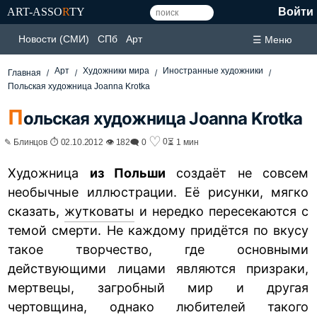
ART-ASSO
R
TY
Войти
Новости (СМИ)
СПб
Арт
☰ Меню
Арт
Художники мира
Иностранные художники
Главная
Польская художница Joanna Krotka
П
ольская художница Joanna Krotka
♡
0
✎ Блинцов ⏱ 02.10.2012 👁 182
🗨 0
⏳ 1 мин
Художница
из Польши
создаёт не совсем
необычные иллюстрации. Её рисунки, мягко
сказать,
жутковаты
и нередко пересекаются с
темой смерти. Не каждому придётся по вкусу
такое творчество, где основными
действующими лицами являются призраки,
мертвецы, загробный мир и другая
чертовщина, однако любителей такого