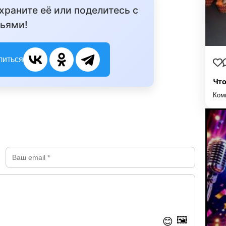
охраните её или поделитесь с
ьями!
литься
Что
Ком
🖼️
😊