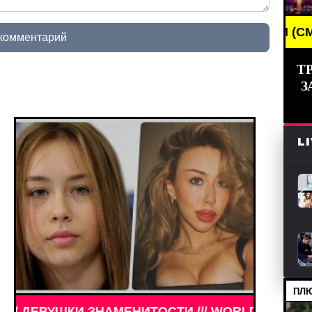
BREAKING NEWS /// НОВОСТИ (СМИ) /// СВЕЖИ
 комментарий
Т
З
L
ПЛЮ
АМЕНИТОСТИ /// WORLD GIRLS /// ДЕВУШКИ ЗНАМ