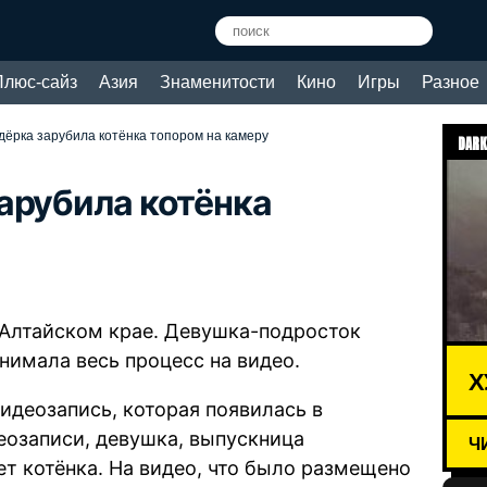
Плюс-сайз
Азия
Знаменитости
Кино
Игры
Разное
дёрка зарубила котёнка топором на камеру
DARK
арубила котёнка
Алтайском крае. Девушка-подросток
снимала весь процесс на видео.
Х
идеозапись, которая появилась в
еозаписи, девушка, выпускница
Ч
т котёнка. На видео, что было размещено