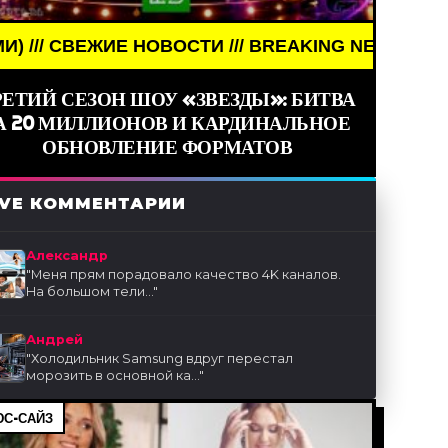
Е НОВОСТИ /// BREAKING NEWS /// НОВОСТИ (СМИ
РЕТИЙ СЕЗОН ШОУ «ЗВЕЗДЫ»: БИТВА
А 20 МИЛЛИОНОВ И КАРДИНАЛЬНОЕ
ОБНОВЛЕНИЕ ФОРМАТОВ
IVE КОММЕНТАРИИ
Александр
"
Меня прям порадовало качество 4K каналов.
На большом тели...
"
Андрей
"
Холодильник Samsung вдруг перестал
морозить в основной ка...
"
С-САЙЗ
ЕНИТОСТИ /// WORLD GIRLS /// ДЕВУШКИ ЗНАМЕН