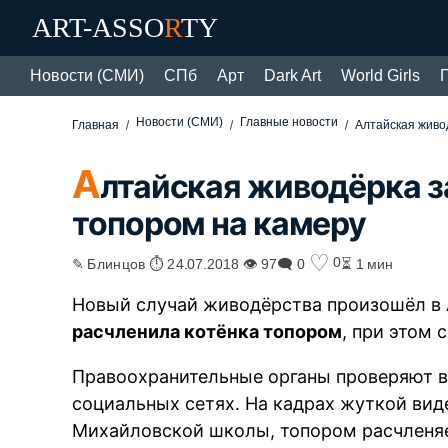
ART-ASSO
R
TY
Новости (СМИ)
СПб
Арт
Dark Art
World Girls
Новости (СМИ)
Главные новости
Главная
Алтайская живо
А
лтайская живодёрка з
топором на камеру
♡
0
✎ Блинцов ⏱ 24.07.2018 👁 97
🗨 0
⏳ 1 мин
Новый случай живодёрства произошёл в 
расчленила котёнка топором
, при этом 
Правоохранительные органы проверяют в
социальных сетях. На кадрах жуткой вид
Михайловской школы, топором расчленяе