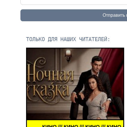
Отправить
ТОЛЬКО ДЛЯ НАШИХ ЧИТАТЕЛЕЙ:
ЗНАМЕНИТОСТИ /// WORLD GIRLS /// ДЕВУШКИ ЗН
КИНО /// КИНО /// КИНО /// КИНО ///