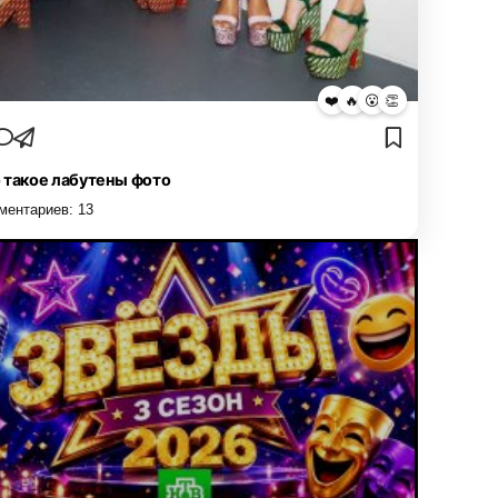
❤️
🔥
😮
👏
 такое лабутены фото
ментариев:
13