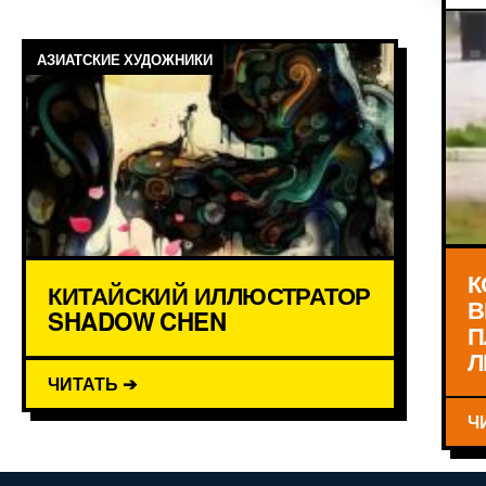
АЗИАТСКИЕ ХУДОЖНИКИ
К
КИТАЙСКИЙ ИЛЛЮСТРАТОР
В
SHADOW CHEN
П
Л
ЧИТАТЬ ➔
Ч