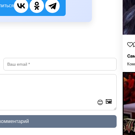
литься
Сам
Ком
🖼️
😊
 комментарий