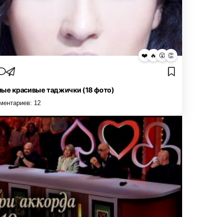
❤️
🔥
😮
👏
ые красивые таджички (18 фото)
ментариев:
12