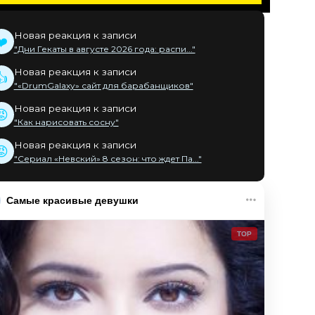
Новая реакция к записи
❤️
"Дни Гекаты в августе 2026 года: распи..."
Новая реакция к записи
👍
"«DrumGalaxy» сайт для барабанщиков"
Новая реакция к записи
😡
"Как нарисовать сосну"
Новая реакция к записи
😡
"Сериал «Невский» 8 сезон: что ждет Па..."
Самые красивые девушки
TOP