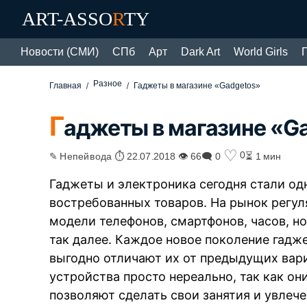
ART-ASSO
R
TY
Новости (СМИ)
СПб
Арт
Dark Art
World Girls
Разное
Главная
Гаджеты в магазине «Gadgetos»
Г
аджеты в магазине «G
♡
0
✎ Непейвода ⏱ 22.07.2018 👁 66
🗨 0
⏳ 1 мин
Гаджеты и электроника сегодня стали од
востребованных товаров. На рынок регул
модели телефонов, смартфонов, часов, н
так далее. Каждое новое поколение гадж
выгодно отличают их от предыдущих вари
устройства просто нереально, так как он
позволяют сделать свои занятия и увлеч