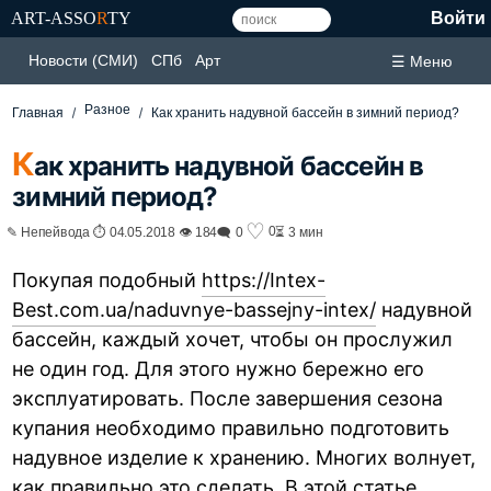
ART-ASSO
R
TY
Войти
Новости (СМИ)
СПб
Арт
☰ Меню
Разное
Главная
Как хранить надувной бассейн в зимний период?
К
ак хранить надувной бассейн в
зимний период?
♡
0
✎ Непейвода ⏱ 04.05.2018 👁 184
🗨 0
⏳ 3 мин
Покупая подобный
https://Intex-
Best.com.ua/naduvnye-bassejny-intex/
надувной
бассейн, каждый хочет, чтобы он прослужил
не один год. Для этого нужно бережно его
эксплуатировать. После завершения сезона
купания необходимо правильно подготовить
надувное изделие к хранению. Многих волнует,
как правильно это сделать. В этой статье