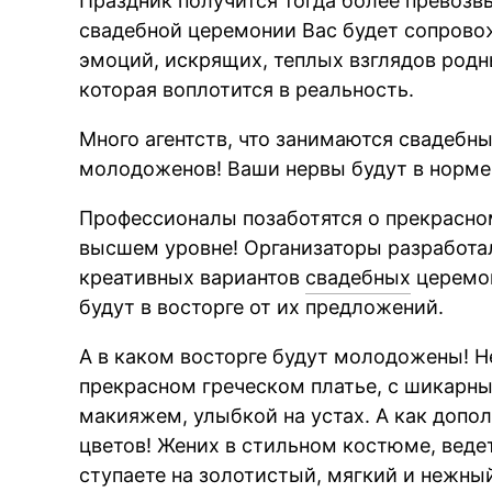
Праздник получится тогда более превоз
свадебной церемонии Вас будет сопрово
эмоций, искрящих, теплых взглядов родны
которая воплотится в реальность.
Много агентств, что занимаются свадебн
молодоженов! Ваши нервы будут в норме
Профессионалы позаботятся о прекрасном 
высшем уровне! Организаторы разработал
креативных вариантов
свадебных
церемон
будут в восторге от их предложений.
А в каком восторге будут молодожены! Не
прекрасном греческом платье, с шикарн
макияжем, улыбкой на устах. А как допо
цветов! Жених в стильном костюме, веде
ступаете на золотистый, мягкий и нежн