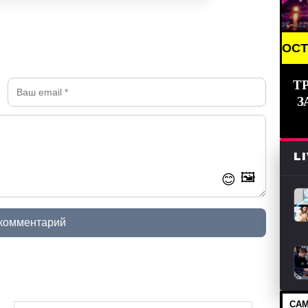
BREAKING NEWS /// НОВОСТИ (СМИ) //
Т
З
L
🖼️
😊
 комментарий
САМ