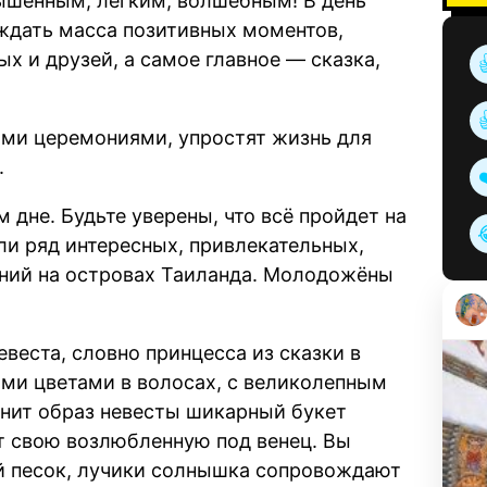
вышенным, легким, волшебным! В день
ждать масса позитивных моментов,
х и друзей, а самое главное — сказка,
ыми церемониями, упростят жизнь для
.
дне. Будьте уверены, что всё пройдет на
и ряд интересных, привлекательных,
ий на островах Таиланда. Молодожёны
веста, словно принцесса из сказки в
ыми цветами в волосах, с великолепным
лнит образ невесты шикарный букет
т свою возлюбленную под венец. Вы
ый песок, лучики солнышка сопровождают