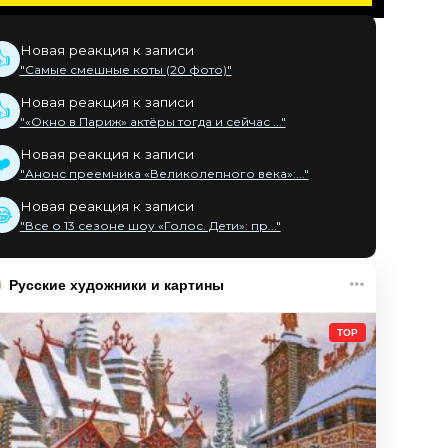
Новая реакция к записи
👍
"Самые смешные коты (20 фото)"
Новая реакция к записи
👍
"«Окно в Париж» актёры тогда и сейчас ..."
Новая реакция к записи
❤️
"Анонс преемника «Великолепного века»:..."
Новая реакция к записи
😂
"Все о 13 сезоне шоу «Голос. Дети»: пр..."
Русские художники и картины
TOP