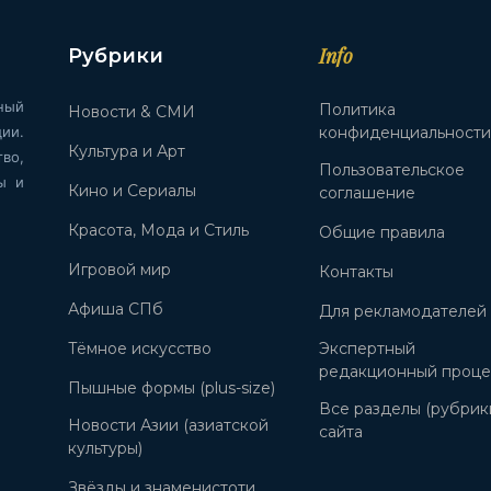
Info
Рубрики
ный
Политика
Новости & СМИ
ии.
конфиденциальност
Культура и Арт
во,
Пользовательское
ы и
Кино и Сериалы
соглашение
Красота, Мода и Стиль
Общие правила
Игровой мир
Контакты
Афиша СПб
Для рекламодателей
Тёмное искусство
Экспертный
редакционный проце
Пышные формы (plus-size)
Все разделы (рубрик
Новости Азии (азиатской
сайта
культуры)
Звёзды и знаменистоти