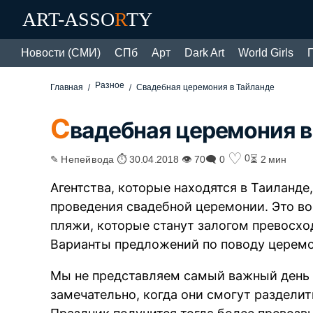
ART-ASSO
R
TY
Новости (СМИ)
СПб
Арт
Dark Art
World Girls
Разное
Главная
Свадебная церемония в Тайланде
С
вадебная церемония в
♡
0
✎ Непейвода ⏱ 30.04.2018 👁 70
🗨 0
⏳ 2 мин
Агентства, которые находятся в Таиланд
проведения свадебной церемонии. Это во
пляжи, которые станут залогом превосхо
Варианты предложений по поводу церем
Мы не представляем самый важный день в
замечательно, когда они смогут разделит