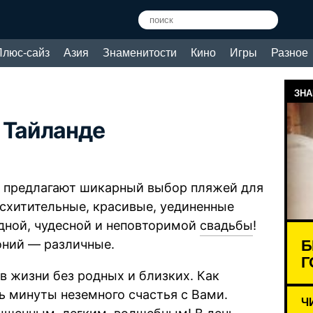
Плюс-сайз
Азия
Знаменитости
Кино
Игры
Разное
ЗНА
 Тайланде
е, предлагают шикарный выбор пляжей для
схитительные, красивые, уединенные
дной, чудесной и неповторимой
свадьбы
!
Б
оний — различные.
Г
 жизни без родных и близких. Как
ь минуты неземного счастья с Вами.
Ч