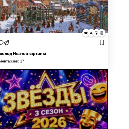
❤️
🔥
😮
👏
волод Иванов картины
ментариев:
17