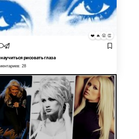
❤️
🔥
😮
👏
 научиться рисовать глаза
ментариев:
28