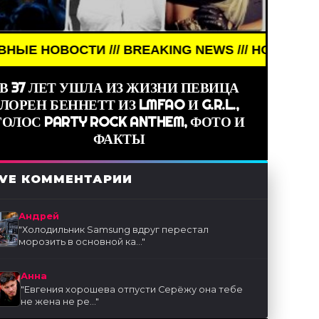
ТИ /// BREAKING NEWS /// НОВОСТИ (СМИ) /// Г
В 37 ЛЕТ УШЛА ИЗ ЖИЗНИ ПЕВИЦА
ЛОРЕН БЕННЕТТ ИЗ LMFAO И G.R.L.,
ГОЛОС PARTY ROCK ANTHEM, ФОТО И
ФАКТЫ
IVE КОММЕНТАРИИ
Андрей
"
Холодильник Samsung вдруг перестал
морозить в основной ка...
"
Анна
"
Евгения хорошева отпусти Серёжу она тебе
не жена не ре...
"