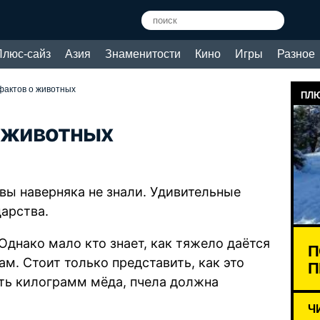
Плюс-сайз
Азия
Знаменитости
Кино
Игры
Разное
фактов о животных
ПЛЮ
о животных
 вы наверняка не знали. Удивительные
арства.
Однако мало кто знает, как тяжело даётся
П
. Стоит только представить, как это
П
ать килограмм мёда, пчела должна
Ч