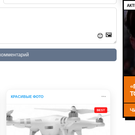
АКТ
🖼️
😊
 комментарий
«
Т
КРАСИВЫЕ ФОТО
Ч
BEST