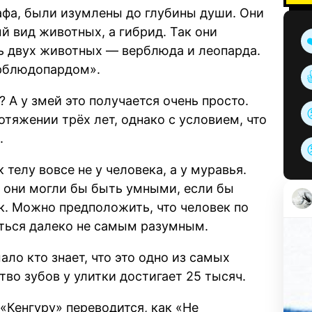
фа, были изумлены до глубины души. Они
й вид животных, а гибрид. Так они
ь двух животных — верблюда и леопарда.
ерблюдопардом».
? А у змей это получается очень просто.
тяжении трёх лет, однако с условием, что
.
елу вовсе не у человека, а у муравья.
о они могли бы быть умными, если бы
к. Можно предположить, что человек по
ться далеко не самым разумным.
ало кто знает, что это одно из самых
тво зубов у улитки достигает 25 тысяч.
«Кенгуру» переводится, как «Не