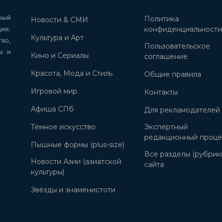
ный
Политика
Новости & СМИ
ии.
конфиденциальност
Культура и Арт
во,
Пользовательское
ы и
Кино и Сериалы
соглашение
Красота, Мода и Стиль
Общие правила
Игровой мир
Контакты
Афиша СПб
Для рекламодателей
Тёмное искусство
Экспертный
редакционный проце
Пышные формы (plus-size)
Все разделы (рубрик
Новости Азии (азиатской
сайта
культуры)
Звёзды и знаменистоти