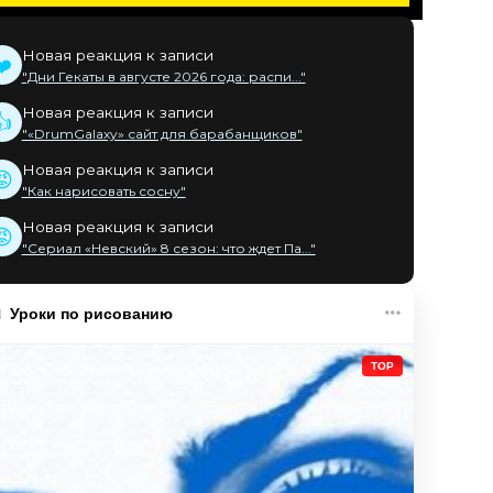
Новая реакция к записи
❤️
"Дни Гекаты в августе 2026 года: распи..."
Новая реакция к записи
👍
"«DrumGalaxy» сайт для барабанщиков"
Новая реакция к записи
😡
"Как нарисовать сосну"
Новая реакция к записи
😡
"Сериал «Невский» 8 сезон: что ждет Па..."
Уроки по рисованию
TOP