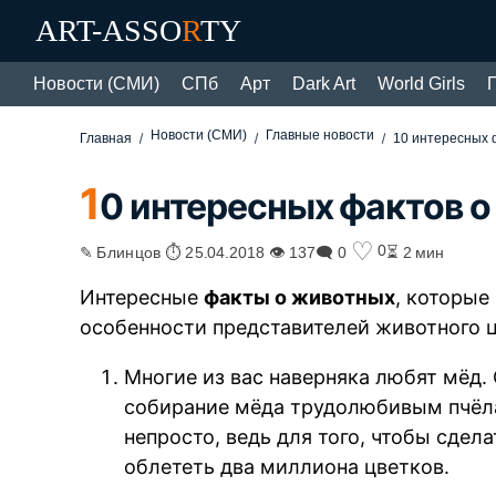
ART-ASSO
R
TY
Новости (СМИ)
СПб
Арт
Dark Art
World Girls
Новости (СМИ)
Главные новости
Главная
10 интересных 
1
0 интересных фактов 
♡
0
✎ Блинцов ⏱ 25.04.2018 👁 137
🗨 0
⏳ 2 мин
Интересные
факты о животных
, которые
особенности представителей животного ц
Многие из вас наверняка любят мёд. 
собирание мёда трудолюбивым пчёлам
непросто, ведь для того, чтобы сдел
облететь два миллиона цветков.