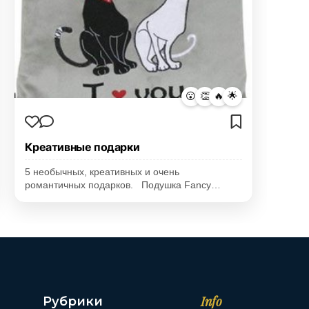
😮
👏
🔥
🌟
Креативные подарки
5 необычных, креативных и очень
романтичных подарков. Подушка Fancy…
Info
Рубрики