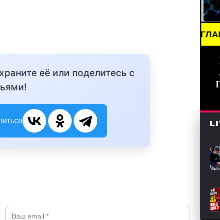
ING NEWS /// НОВОСТИ (СМИ) /// ГЛАВНЫЕ НОВОС
охраните её или поделитесь с
ьями!
литься
L