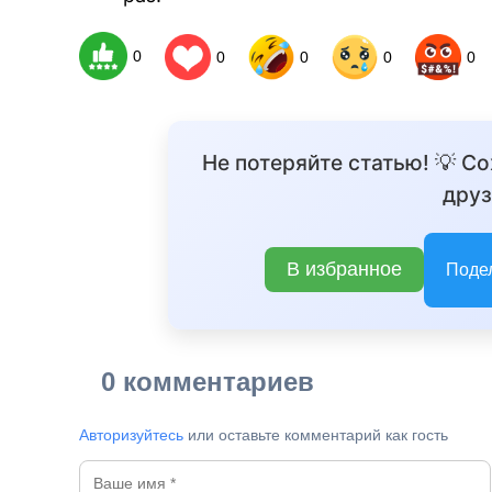
0
0
0
0
0
BREAK
Не потеряйте статью! 💡 С
друз
В избранное
Поде
0 комментариев
Авторизуйтесь
или оставьте комментарий как гость