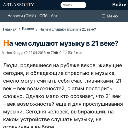
ART-ASSO
R
TY
Войти
Новости (СМИ)
СПб
Арт
☰ Меню
Разное
Главная
На чем слушают музыку в 21 веке?
Н
а чем слушают музыку в 21 веке?
♡
0
✎ Непейвода ⏱ 23.04.2018 👁 79
🗨 0
⏳ 2 мин
Люди, родившиеся на рубеже веков, живущие
сегодня, и обладающие страстью к музыке,
смело могут считать себя счастливчиками. 21
век – век возможностей, с этим поспорить
сложно. Однако мало кто осознает, что 21 век
– век возможностей еще и для прослушивания
музыки. Сегодня человек, выбирающий, на
каком устройстве слушать музыку, не
ограничен в выборе.