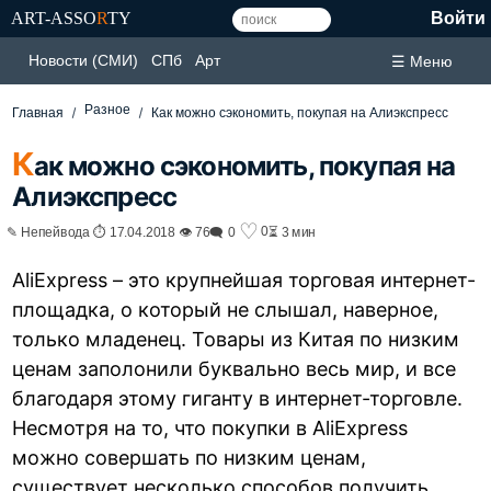
ART-ASSO
R
TY
Войти
Новости (СМИ)
СПб
Арт
☰ Меню
Разное
Главная
Как можно сэкономить, покупая на Алиэкспресс
К
ак можно сэкономить, покупая на
Алиэкспресс
♡
0
✎ Непейвода ⏱ 17.04.2018 👁 76
🗨 0
⏳ 3 мин
AliExpress – это крупнейшая торговая интернет-
площадка, о который не слышал, наверное,
только младенец. Товары из Китая по низким
ценам заполонили буквально весь мир, и все
благодаря этому гиганту в интернет-торговле.
Несмотря на то, что покупки в AliExpress
можно совершать по низким ценам,
существует несколько способов получить