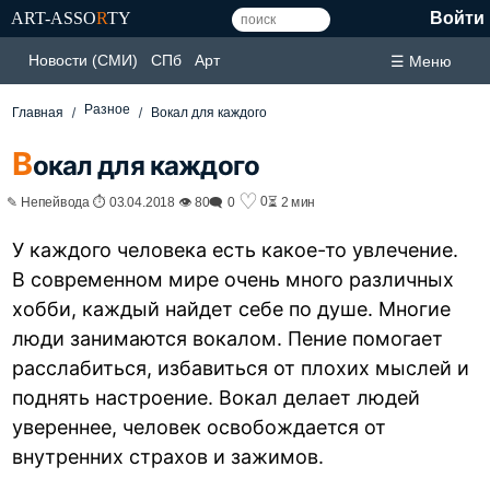
ART-ASSO
R
TY
Войти
Новости (СМИ)
СПб
Арт
☰ Меню
Разное
Главная
Вокал для каждого
В
окал для каждого
♡
0
✎ Непейвода ⏱ 03.04.2018 👁 80
🗨 0
⏳ 2 мин
У каждого человека есть какое-то увлечение.
В современном мире очень много различных
хобби, каждый найдет себе по душе. Многие
люди занимаются вокалом. Пение помогает
расслабиться, избавиться от плохих мыслей и
поднять настроение. Вокал делает людей
увереннее, человек освобождается от
внутренних страхов и зажимов.