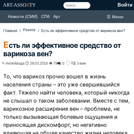
ART-ASSO
R
TY
Войти
Новости (СМИ)
СПб
Арт
☰ Меню
Разное
Главная
Есть ли эффективное средство от варикоза вен?
Е
сть ли эффективное средство от
варикоза вен?
♡
0
✎ Непейвода ⏱ 28.03.2018 👁 79
🗨 0
⏳ 3 мин
То, что варикоз прочно вошел в жизнь
населения страны – это уже свершившийся
факт. Тяжело найти человека, который никогда
не слышал о таком заболевании. Вместе с тем,
варикозное расширение вен – проблема, не
только вызывающая болевые ощущения и
приносящая дискомфорт, но негативно
влияющая на общее качество жизни человека.