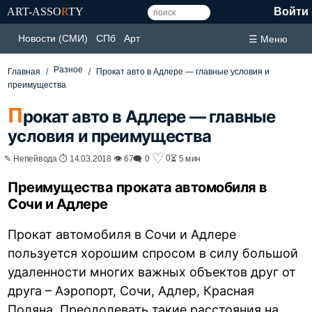
ART-ASSO
R
TY
Войти
Новости (СМИ)
СПб
Арт
☰ Меню
Разное
Главная
Прокат авто в Адлере — главные условия и
преимущества
П
рокат авто в Адлере — главные
условия и преимущества
♡
0
✎ Непейвода ⏱ 14.03.2018 👁 67
🗨 0
⏳ 5 мин
Преимущества проката автомобиля в
Сочи и Адлере
Прокат автомобиля в Сочи и Адлере
пользуется хорошим спросом в силу большой
удаленности многих важных объектов друг от
друга – Аэропорт, Сочи, Адлер, Красная
Поляна. Преодолевать такие расстояния на