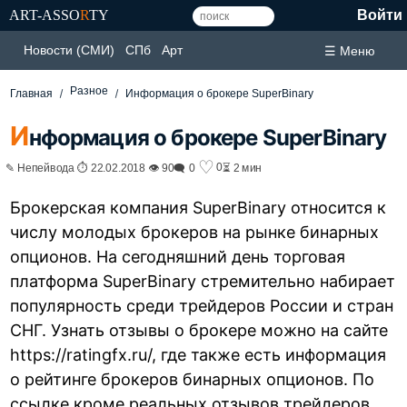
ART-ASSO
R
TY
Войти
Новости (СМИ)
СПб
Арт
☰ Меню
Разное
Главная
Информация о брокере SuperBinary
И
нформация о брокере SuperBinary
♡
0
✎ Непейвода ⏱ 22.02.2018 👁 90
🗨 0
⏳ 2 мин
Брокерская компания SuperBinary относится к
числу молодых брокеров на рынке бинарных
опционов. На сегодняшний день торговая
платформа SuperBinary стремительно набирает
популярность среди трейдеров России и стран
СНГ. Узнать отзывы о брокере можно на сайте
https://ratingfx.ru/, где также есть информация
о рейтинге брокеров бинарных опционов. По
ссылке кроме реальных отзывов трейдеров