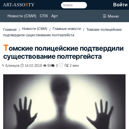
ART-ASSO
R
TY
Войти
Новости (СМИ)
СПб
Арт
☰ Меню
Новости (СМИ)
Главные новости
Главная
Томские полицейские
подтвердили существование полтергейста
Т
омские полицейские подтвердили
существование полтергейста
♡
0
✎ Блинцов ⏱ 14.02.2018 👁 93
🗨 0
⏳ 2 мин