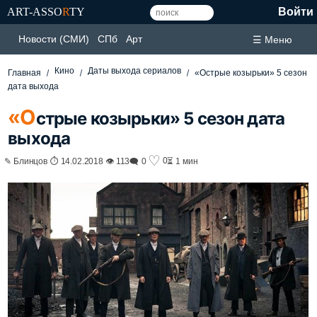
ART-ASSO
R
TY
Войти
Новости (СМИ)
СПб
Арт
☰ Меню
Кино
Даты выхода сериалов
Главная
«Острые козырьки» 5 сезон
дата выхода
«О
стрые козырьки» 5 сезон дата
выхода
♡
0
✎ Блинцов ⏱ 14.02.2018 👁 113
🗨 0
⏳ 1 мин