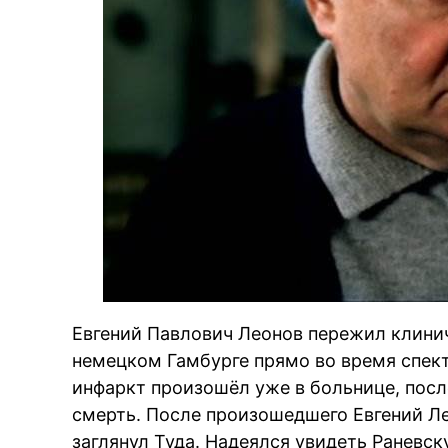
Евгений Павлович Леонов пережил клинич
немецком Гамбурге прямо во время спект
инфаркт произошёл уже в больнице, посл
смерть. После произошедшего Евгений Ле
заглянул Туда. Надеялся увидеть Раневск