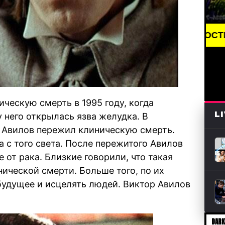
BREAKING NEWS /// НОВОСТИ (СМИ) /// СВЕЖИЕ
ческую смерть в 1995 году, когда
L
у него открылась язва желудка. В
р Авилов пережил клиническую смерть.
 с того света. После пережитого Авилов
 от рака. Близкие говорили, что такая
ической смерти. Больше того, по их
 будущее и исцелять людей. Виктор Авилов
DARK