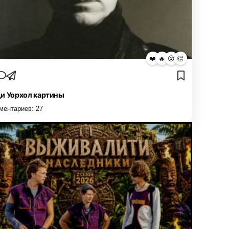
❤️
🔥
😮
👏
и Уорхол картины
ментариев:
27