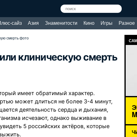
Плюс-сайз
Азия
Знаменитости
Кино
Игры
Разное
кую смерть фото
САМ
жили клиническую смерть
оторый имеет обратимый характер.
тью может длиться не более 3-4 минут,
Э
щается деятельность сердца и дыхания,
M
ганизма исчезают, однако выживание в
увидеть 5 российских актёров, которые
Ч
выжить.