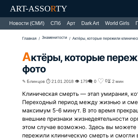
ART-ASSO
R
TY
Новости (СМИ)
СПб
Арт
Dark Art
World Girls
Знаменитости
Главная
Актёры, которые пережили клиничес
А
ктёры, которые пере
фото
♡
0
✎ Блинцов ⏱ 21.01.2018 👁 179
🗨 0
⏳ 2 мин
Клиническая смерть — этап умирания, к
Переходный период между жизнью и смер
максимум 5-6 минут. В это время прекра
внешние признаки жизнедеятельности ор
этом случае возможно. Здесь вы можете 
пережили клиническую смерть и смогли 