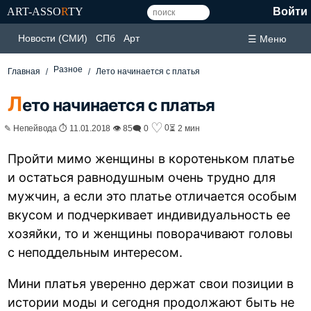
ART-ASSO
R
TY
Войти
Новости (СМИ)
СПб
Арт
☰ Меню
Разное
Главная
Лето начинается с платья
Л
ето начинается с платья
♡
0
✎ Непейвода ⏱ 11.01.2018 👁 85
🗨 0
⏳ 2 мин
Пройти мимо женщины в коротеньком платье
и остаться равнодушным очень трудно для
мужчин, а если это платье отличается особым
вкусом и подчеркивает индивидуальность ее
хозяйки, то и женщины поворачивают головы
с неподдельным интересом.
Мини платья уверенно держат свои позиции в
истории моды и сегодня продолжают быть не