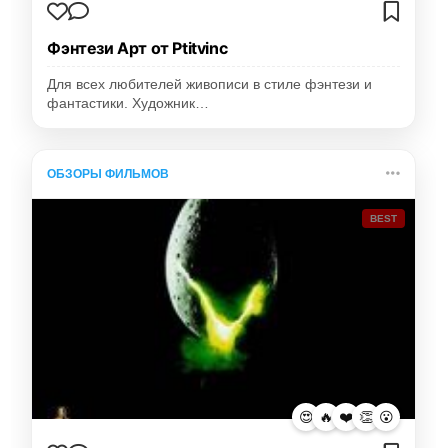
Фэнтези Арт от Ptitvinc
Для всех любителей живописи в стиле фэнтези и
фантастики. Художник…
ОБЗОРЫ ФИЛЬМОВ
BEST
😍
🔥
❤️
👏
😮