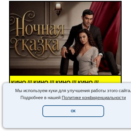
/// КИНО /// КИНО ///
Мы используем куки для улучшения работы этого сайта
ПОЛНЫЙ РАЗБОР ТУРЕЦКОГО
Подробнее в нашей
Политике конфиденциальности
СЕРИАЛА НОЧНАЯ СКАЗКА: ОТ
СЮЖЕТА ДО ТОЧНОГО
ОК
КОЛИЧЕСТВА ЭПИЗОДОВ