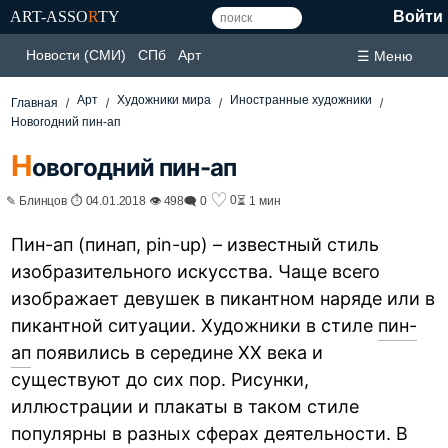
ART-ASSO
R
TY
Войти
Новости (СМИ)
СПб
Арт
☰ Меню
Арт
Художники мира
Иностранные художники
Главная
Новогодний пин-ап
Н
овогодний пин-ап
♡
0
✎ Блинцов ⏱ 04.01.2018 👁 498
🗨 0
⏳ 1 мин
Пин-ап (пинап, pin-up) – известный стиль
изобразительного искусства. Чаще всего
изображает девушек в пикантном наряде или в
пикантной ситуации. Художники в стиле
пин-
ап
появились в середине XX века и
существуют до сих пор. Рисунки,
иллюстрации и плакаты в таком стиле
популярны в разных сферах деятельности. В