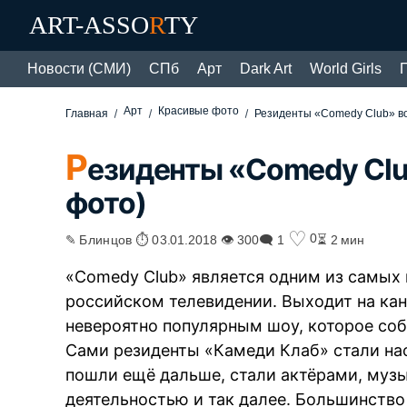
ART-ASSO
R
TY
Новости (СМИ)
СПб
Арт
Dark Art
World Girls
Арт
Красивые фото
Главная
Резиденты «Comedy Club» во
Р
езиденты «Comedy Clu
фото)
♡
0
✎ Блинцов ⏱ 03.01.2018 👁 300
🗨 1
⏳ 2 мин
«Comedy Club» является одним из самых
российском телевидении. Выходит на кана
невероятно популярным шоу, которое соб
Сами резиденты «Камеди Клаб» стали на
пошли ещё дальше, стали актёрами, муз
деятельностью и так далее. Большинство