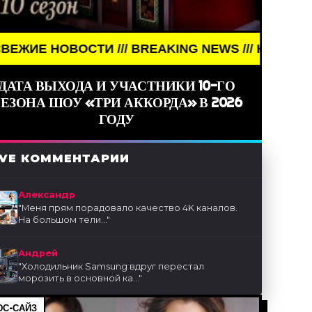
/ BREAKING NEWS /// НОВОСТИ (СМИ) /// СВЕЖИЕ
ДАТА ВЫХОДА И УЧАСТНИКИ 10-ГО
ЕЗОНА ШОУ «ТРИ АККОРДА» В 2026
ГОДУ
IVE КОММЕНТАРИИ
Александр
"
Меня прям порадовало качество 4K каналов.
На большом тели...
"
Андрей
"
Холодильник Samsung вдруг перестал
морозить в основной ка...
"
С-САЙЗ