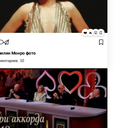
❤️
🔥
😮
👏
илин Монро фото
ментариев:
10