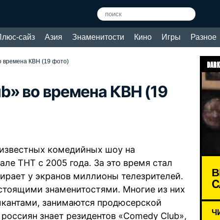
Плюс-сайз
Азия
Знаменитости
Кино
Игры
Разное
 времена КВН (19 фото)
DARK
b» во времена КВН (19
 известных комедийных шоу на
ле ТНТ с 2005 года. За это время стал
В
ирает у экранов миллионы телезрителей.
C
стоящими знаменитостями. Многие из них
ыкантами, занимаются продюсерской
Ч
 россиян знает резидентов «Comedy Club»,