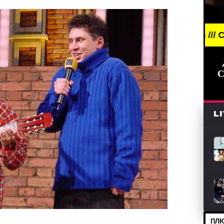
NEWS /// НОВОСТИ (СМИ) /// СВЕЖИЕ НОВОСТИ //
С
L
ПЛЮ