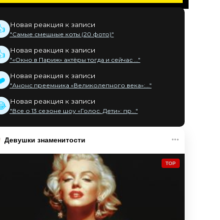
Новая реакция к записи
👍
"Самые смешные коты (20 фото)"
Новая реакция к записи
👍
"«Окно в Париж» актёры тогда и сейчас ..."
Новая реакция к записи
❤️
"Анонс преемника «Великолепного века»:..."
Новая реакция к записи
😂
"Все о 13 сезоне шоу «Голос. Дети»: пр..."
Девушки знаменитости
TOP