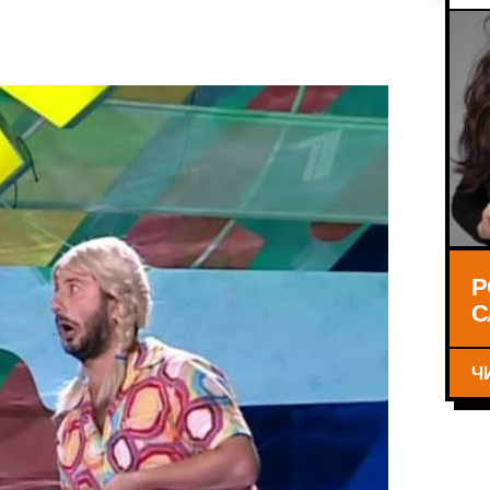
Р
С
Ч