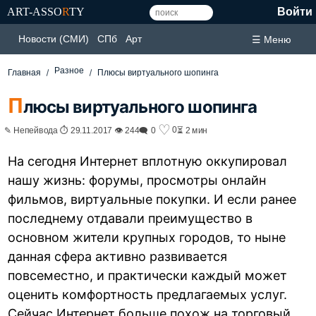
ART-ASSO
R
TY
Войти
Новости (СМИ)
СПб
Арт
☰ Меню
Разное
Главная
Плюсы виртуального шопинга
П
люсы виртуального шопинга
♡
0
✎ Непейвода ⏱ 29.11.2017 👁 244
🗨 0
⏳ 2 мин
На сегодня Интернет вплотную оккупировал
нашу жизнь: форумы, просмотры онлайн
фильмов, виртуальные покупки. И если ранее
последнему отдавали преимущество в
основном жители крупных городов, то ныне
данная сфера активно развивается
повсеместно, и практически каждый может
оценить комфортность предлагаемых услуг.
Сейчас Интернет больше похож на торговый