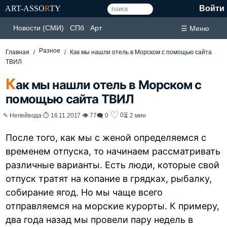
ART-ASSO
R
TY
Войти
Новости (СМИ)
СПб
Арт
☰ Меню
Разное
Главная
Как мы нашли отель в Морском с помощью сайта
ТВИЛ
К
ак мы нашли отель в Морском с
помощью сайта ТВИЛ
♡
0
✎ Непейвода ⏱ 16.11.2017 👁 77
🗨 0
⏳ 2 мин
После того, как мы с женой определяемся с
временем отпуска, то начинаем рассматривать
различные варианты. Есть люди, которые свой
отпуск тратят на копание в грядках, рыбалку,
собирание ягод. Но мы чаще всего
отправляемся на морские курорты. К примеру,
два года назад мы провели пару недель в